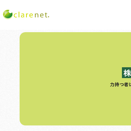
コ
ン
テ
ン
ツ
へ
ス
力持つ者
キ
ッ
プ