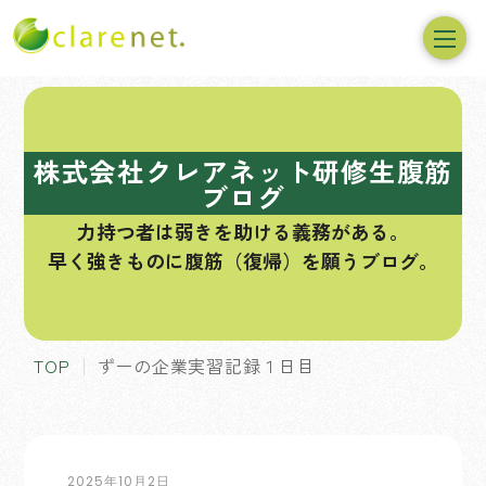
コ
ン
テ
株式会社クレアネット研修生腹筋
ン
ブログ
ツ
力持つ者は弱きを助ける義務がある。
へ
早く強きものに腹筋（復帰）を願うブログ。
ス
キ
ッ
プ
TOP
ずーの企業実習記録１日目
2025年10月2日