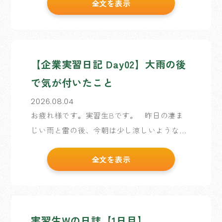
全文を表示
先でカメラ撮影は禁止なのでイメージ画像を
使用しています。 たくさんありすぎて、実習
期間の限ら […]
【企業実習日記 Day02】大雨の後
で気が付いたこと
2026.08.04
お疲れ様です。実習生Bです。 昨日の凄ま
じい雨と雷の後、今朝は少し涼しいような気
がしていました。 しかし実際は33℃… 毎日
全文を表示
が暑すぎて基準が分からなくなってしまって
いる実習生Bです。 昨日から […]
実習生Wの日誌【1日目】