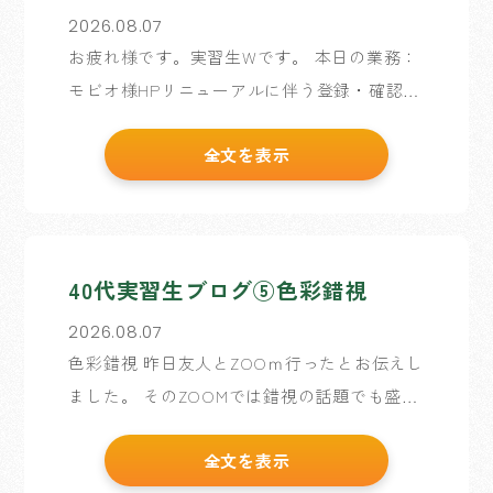
2026.08.07
お疲れ様です。実習生Wです。 本日の業務：
モビオ様HPリニューアルに伴う登録・確認作
業 【実習生企画】ワイヤーフレーム調整 訓
全文を表示
練校では、自分さえわかればいいという感覚
でワイヤーフレームを作成していましたが、
[…]
40代実習生ブログ⑤色彩錯視
2026.08.07
色彩錯視 昨日友人とZOOｍ行ったとお伝えし
ました。 そのZOOMでは錯視の話題でも盛り
上がりました！ 今回は色彩錯視についてお伝
全文を表示
えします。 色彩錯視を簡単にまとめると、脳