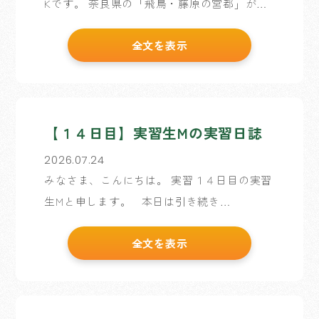
Kです。 奈良県の「飛鳥・藤原の宮都」が世
界遺産になりましたね！ 関西が盛り上がって
全文を表示
くれるのは、関西人として誇らしいですね。
奈良県の皆様もおめでとうございます！ さ
て、お世話に […]
【１４日目】実習生Mの実習日誌
2026.07.24
みなさま、こんにちは。 実習１４日目の実習
生Mと申します。 本日は引き続き
WordPressの更新作業を行います。 更新作業
全文を表示
も慣れてきて、画像のリンク切れやレイアウ
トくずれが瞬時に分かり、すばやく対応でき
る […]