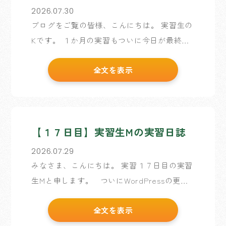
2026.07.30
ブログをご覧の皆様、こんにちは。 実習生の
Kです。 １か月の実習もついに今日が最終日
です。 振り返ってみると本当にあっという間
全文を表示
で、学びの多い１か月でした。 今日は午後に
これまでの集大成として 課題で作った占いサ
イトの発表 […]
【１７日目】実習生Mの実習日誌
2026.07.29
みなさま、こんにちは。 実習１７日目の実習
生Mと申します。 ついにWordPressの更新
作業が終わりました。なんとか実習終了まで
全文を表示
に間に合って良かったです。 作業当初は
WordPressにHTMLやCSSな […]