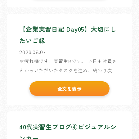
が色を勘違いする仕組みです。 目から入った
光の情 […]
【企業実習日記 Day05】大切にし
たいご縁
2026.08.07
お疲れ様です。実習生Bです。 本日も社員さ
んからいただいたタスクを進め、終わり次第
実習生企画のWF作成予定です。 先日訓練校
全文を表示
で仲良くなった方々とお食事に行きました。
各々の実習先で、皆さんご活躍されているこ
[…]
40代実習生ブログ④ビジュアルシ
ンカー