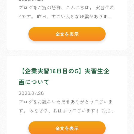
ブログをご覧の皆様、こんにちは。 実習生の
Kです。 昨日、すごい大きな地震がありまし
たね。 ショッピングモールで爆発とか、この
全文を表示
猛暑の中に自由に電気や水か使えない熊本県
の方が心配です。 改めて、日ごろからの備え
や避難所の確 […]
【企業実習16日目のG】実習生企
画について
2026.07.28
ブログをお読みいただきありがとうございま
す。 みなさま、おはようございます！ 7月2日
～7月30日までお世話になる、企業実習生Gと
全文を表示
申します！ 企業実習も、今日を含めて残り3