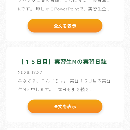
Kです。 昨日からPowerPointで、実習生企画
で作成したサイトの企画書作成を始めていま
全文を表示
す。 約5か月ぶりに触るPowerPoint。 「こ
んなことできたっけ？」が何度もあり […]
【１５日目】実習生Mの実習日誌
2026.07.27
みなさま、こんにちは。 実習１５日目の実習
生Mと申します。 本日も引き続き
WordPressの更新作業を行います。 過去の記
全文を表示
事を遡りながら修正を行なっていくのです
が、過去の期間によってその時の歴史を感じ
られ […]