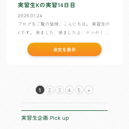
実習生Kの実習14日目
2026.07.24
ブログをご覧の皆様、こんにちは。 実習生の
Kです。 来ました、来ましたよ、ヤツが！ 予
想通り2日後に来ましたよ、筋肉痛が！ （先
全文を表示
日、飯盛山へ登拝へ行きました。詳しくは、
実習生Kの実習12日目をご覧ください。） ふ
くらはぎ […]
1
2
3
4
5
»
実習生企画
Pick up