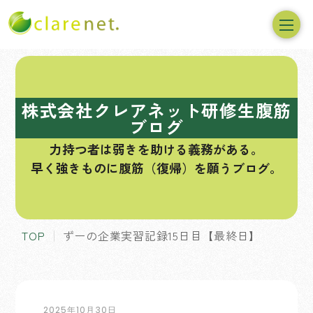
コ
ン
テ
株式会社クレアネット研修生腹筋
ン
ブログ
ツ
力持つ者は弱きを助ける義務がある。
へ
早く強きものに腹筋（復帰）を願うブログ。
ス
キ
ッ
プ
TOP
ずーの企業実習記録15日目【最終日】
2025年10月30日