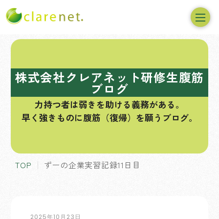
コ
ン
テ
株式会社クレアネット研修生腹筋
ン
ブログ
ツ
力持つ者は弱きを助ける義務がある。
へ
早く強きものに腹筋（復帰）を願うブログ。
ス
キ
ッ
プ
TOP
ずーの企業実習記録11日目
2025年10月23日