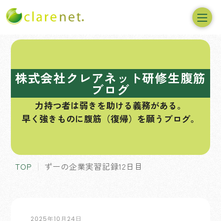
コ
ン
テ
株式会社クレアネット研修生腹筋
ン
ブログ
ツ
力持つ者は弱きを助ける義務がある。
へ
早く強きものに腹筋（復帰）を願うブログ。
ス
キ
ッ
プ
TOP
ずーの企業実習記録12日目
2025年10月24日