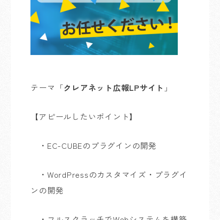
テーマ「
クレアネット広報
LP
サイト
」
【アピールしたいポイント】
・
EC-CUBE
のプラグインの開発
・
WordPress
のカスタマイズ・プラグイ
ンの開発
・フルスクラッチで
Web
システムを構築