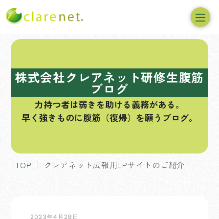
コ
ン
テ
株式会社クレアネット研修生腹筋
ン
ブログ
ツ
力持つ者は弱きを助ける義務がある。
へ
早く強きものに腹筋（復帰）を願うブログ。
ス
キ
ッ
プ
TOP
クレアネット広報用LPサイトのご紹介
2023年4月28日