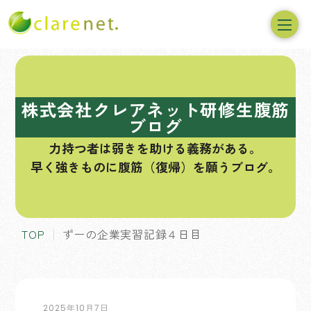
コ
ン
テ
株式会社クレアネット研修生腹筋
ン
ブログ
ツ
力持つ者は弱きを助ける義務がある。
へ
早く強きものに腹筋（復帰）を願うブログ。
ス
キ
ッ
プ
TOP
ずーの企業実習記録４日目
2025年10月7日