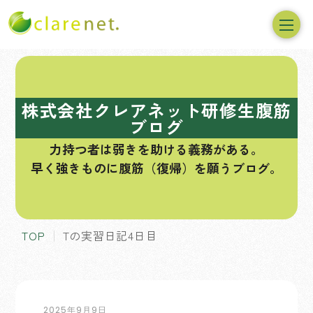
コ
ン
テ
株式会社クレアネット研修生腹筋
ン
ブログ
ツ
力持つ者は弱きを助ける義務がある。
へ
早く強きものに腹筋（復帰）を願うブログ。
ス
キ
ッ
プ
TOP
Tの実習日記4日目
2025年9月9日