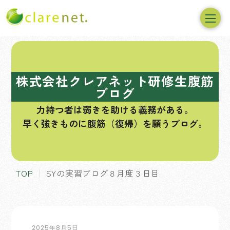
コ
ン
テ
株式会社クレアネット研修生腹筋
ン
ブログ
ツ
力持つ者は弱きを助ける義務がある。
へ
早く強きものに腹筋（復帰）を願うブログ。
ス
キ
ッ
プ
TOP
SYの実習ブログ８月度３日目
2025年8月5日