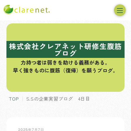
コ
ン
テ
株式会社クレアネット研修生腹筋
ン
ブログ
ツ
力持つ者は弱きを助ける義務がある。
へ
早く強きものに腹筋（復帰）を願うブログ。
ス
キ
ッ
プ
TOP
S.Sの企業実習ブログ 4日目
2025年7月7日