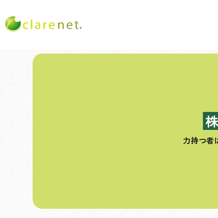
コ
ン
テ
ン
ツ
へ
ス
力持つ者
キ
ッ
プ