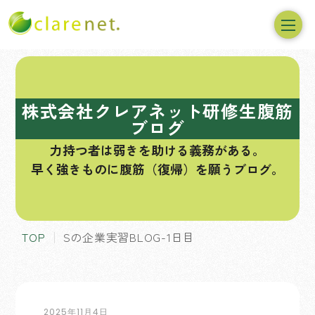
コ
ン
テ
株式会社クレアネット研修生腹筋
ン
ブログ
ツ
力持つ者は弱きを助ける義務がある。
へ
早く強きものに腹筋（復帰）を願うブログ。
ス
キ
ッ
プ
TOP
Sの企業実習BLOG-1日目
2025年11月4日