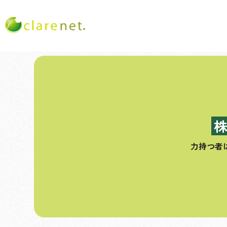
コ
ン
テ
ン
ツ
へ
ス
力持つ者
キ
ッ
プ