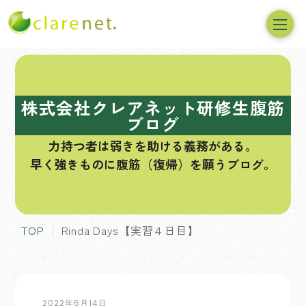
コ
ン
テ
株式会社クレアネット研修生腹筋
ン
ブログ
ツ
力持つ者は弱きを助ける義務がある。
へ
早く強きものに腹筋（復帰）を願うブログ。
ス
キ
ッ
プ
TOP
Rinda Days【実習４日目】
2022年6月14日