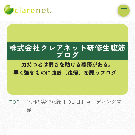
コ
ン
テ
株式会社クレアネット研修生腹筋
ン
ブログ
ツ
力持つ者は弱きを助ける義務がある。
へ
早く強きものに腹筋（復帰）を願うブログ。
ス
キ
ッ
プ
TOP
M.Mの実習記録【10日目】コーディング開
始