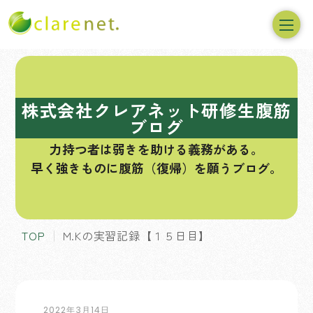
コ
ン
テ
株式会社クレアネット研修生腹筋
ン
ブログ
ツ
力持つ者は弱きを助ける義務がある。
へ
早く強きものに腹筋（復帰）を願うブログ。
ス
キ
ッ
プ
TOP
M.Kの実習記録【１５日目】
2022年3月14日