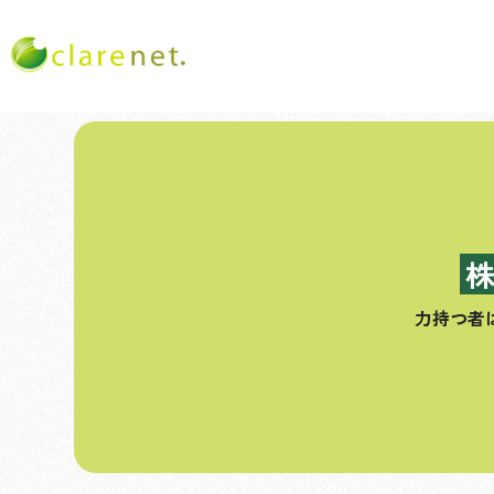
コ
ン
テ
ン
ツ
へ
ス
力持つ者
キ
ッ
プ