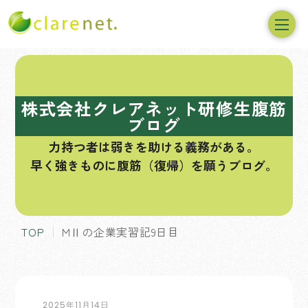
コ
ン
テ
株式会社クレアネット研修生腹筋
ン
ブログ
ツ
力持つ者は弱きを助ける義務がある。
へ
早く強きものに腹筋（復帰）を願うブログ。
ス
キ
ッ
プ
TOP
MⅡの企業実習記9日目
2025年11月14日