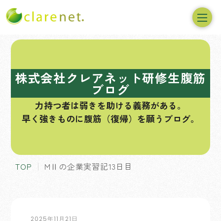
コ
ン
テ
株式会社クレアネット研修生腹筋
ン
ブログ
ツ
力持つ者は弱きを助ける義務がある。
へ
早く強きものに腹筋（復帰）を願うブログ。
ス
キ
ッ
プ
TOP
MⅡの企業実習記13日目
2025年11月21日