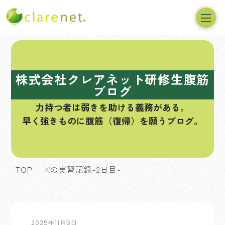
コ
ン
テ
株式会社クレアネット研修生腹筋
ン
ブログ
ツ
力持つ者は弱きを助ける義務がある。
へ
早く強きものに腹筋（復帰）を願うブログ。
ス
キ
ッ
プ
TOP
Kの実習記録-2日目-
2025年11月5日