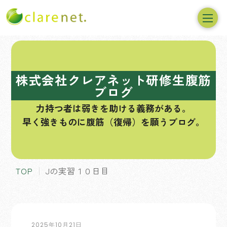
コ
ン
テ
株式会社クレアネット研修生腹筋
ン
ブログ
ツ
力持つ者は弱きを助ける義務がある。
へ
早く強きものに腹筋（復帰）を願うブログ。
ス
キ
ッ
プ
TOP
Jの実習１０日目
2025年10月21日