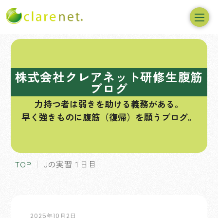
コ
ン
テ
株式会社クレアネット研修生腹筋
ン
ブログ
ツ
力持つ者は弱きを助ける義務がある。
へ
早く強きものに腹筋（復帰）を願うブログ。
ス
キ
ッ
プ
TOP
Jの実習１日目
2025年10月2日