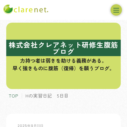
コ
ン
テ
株式会社クレアネット研修生腹筋
ン
ブログ
ツ
力持つ者は弱きを助ける義務がある。
へ
早く強きものに腹筋（復帰）を願うブログ。
ス
キ
ッ
プ
TOP
Hの実習日記 5日目
2025年9月11日