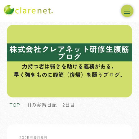
コ
ン
テ
株式会社クレアネット研修生腹筋
ン
ブログ
ツ
力持つ者は弱きを助ける義務がある。
へ
早く強きものに腹筋（復帰）を願うブログ。
ス
キ
ッ
プ
TOP
Hの実習日記 2日目
2025年9月8日