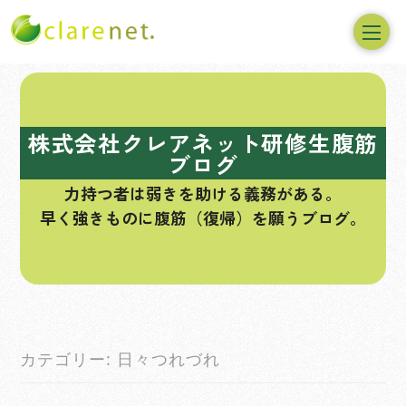
コ
ン
テ
株式会社クレアネット研修生腹筋
ン
ブログ
ツ
力持つ者は弱きを助ける義務がある。
へ
早く強きものに腹筋（復帰）を願うブログ。
ス
キ
ッ
プ
カテゴリー:
日々つれづれ