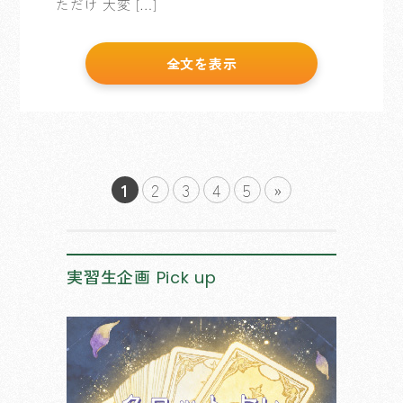
ただけ 大変 […]
全文を表示
1
2
3
4
5
»
実習生企画
Pick up