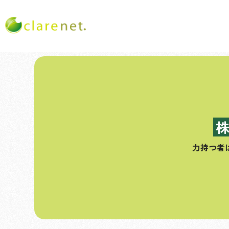
コ
ン
テ
ン
ツ
へ
ス
力持つ者
キ
ッ
プ