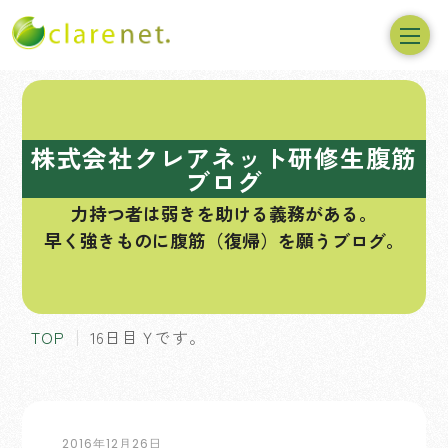
コ
ン
テ
株式会社クレアネット研修生腹筋
ン
ブログ
ツ
力持つ者は弱きを助ける義務がある。
へ
早く強きものに腹筋（復帰）を願うブログ。
ス
キ
ッ
プ
TOP
16日目Ｙです。
2016年12月26日