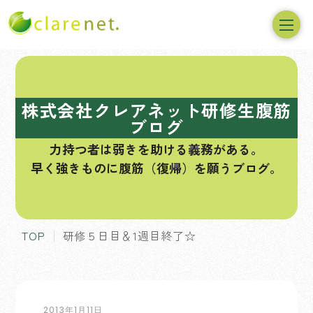
コ
ン
テ
株式会社クレアネット研修生腹筋
ン
ブログ
ツ
力持つ者は弱きを助ける義務がある。
へ
早く強きものに腹筋（復帰）を願うブログ。
ス
キ
ッ
プ
TOP
研修５日目＆1週目終了☆
2013年1月11日