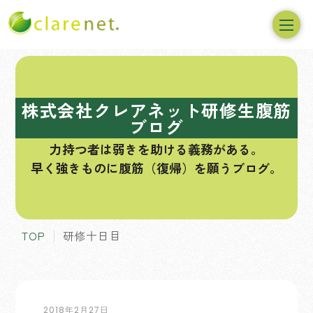
コ
ン
テ
株式会社クレアネット研修生腹筋
ン
ブログ
ツ
力持つ者は弱きを助ける義務がある。
へ
早く強きものに腹筋（復帰）を願うブログ。
ス
キ
ッ
プ
TOP
研修十日目
2018年2月27日