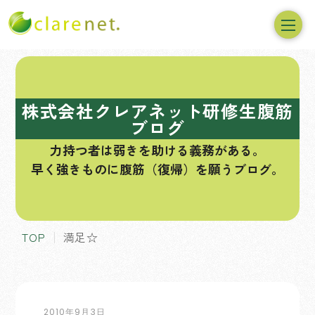
コ
ン
テ
株式会社クレアネット研修生腹筋
ン
ブログ
ツ
力持つ者は弱きを助ける義務がある。
へ
早く強きものに腹筋（復帰）を願うブログ。
ス
キ
ッ
プ
TOP
満足☆
2010年9月3日