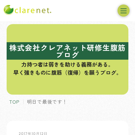
コ
ン
テ
株式会社クレアネット研修生腹筋
ン
ブログ
ツ
力持つ者は弱きを助ける義務がある。
へ
早く強きものに腹筋（復帰）を願うブログ。
ス
キ
ッ
プ
TOP
明日で最後です！
2017年10月12日