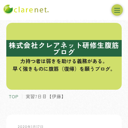
コ
ン
テ
株式会社クレアネット研修生腹筋
ン
ブログ
ツ
力持つ者は弱きを助ける義務がある。
へ
早く強きものに腹筋（復帰）を願うブログ。
ス
キ
ッ
プ
TOP
実習7日目【伊藤】
2020年1月17日