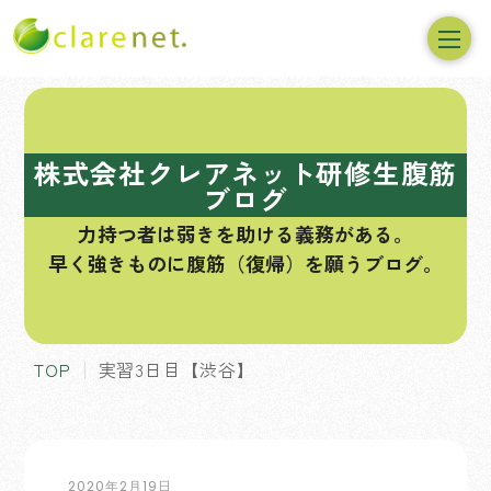
コ
ン
テ
株式会社クレアネット研修生腹筋
ン
ブログ
ツ
力持つ者は弱きを助ける義務がある。
へ
早く強きものに腹筋（復帰）を願うブログ。
ス
キ
ッ
プ
TOP
実習3日目【渋谷】
2020年2月19日