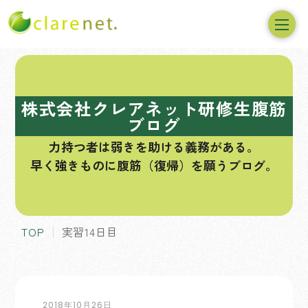
コ
ン
テ
株式会社クレアネット研修生腹筋
ン
ブログ
ツ
力持つ者は弱きを助ける義務がある。
へ
早く強きものに腹筋（復帰）を願うブログ。
ス
キ
ッ
プ
TOP
実習14日目
2018年10月26日