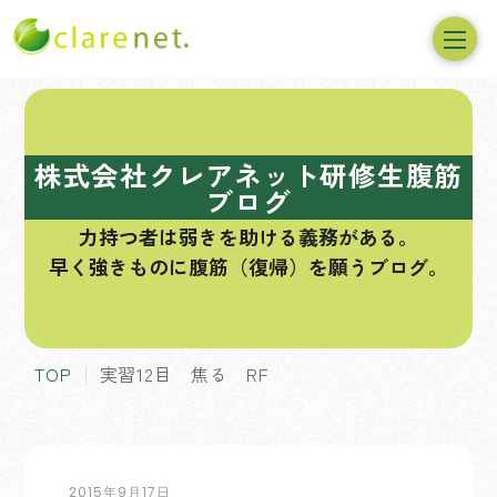
コ
ン
テ
株式会社クレアネット研修生腹筋
ン
ブログ
ツ
力持つ者は弱きを助ける義務がある。
へ
早く強きものに腹筋（復帰）を願うブログ。
ス
キ
ッ
プ
TOP
実習12目 焦る RF
2015年9月17日