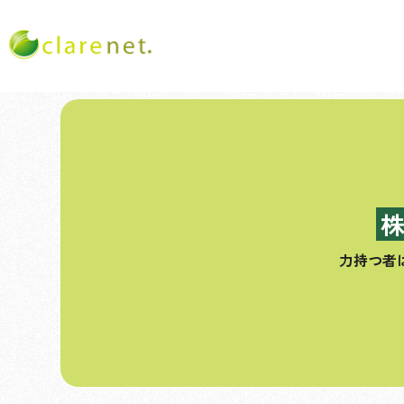
コ
ン
テ
ン
ツ
へ
ス
力持つ者
キ
ッ
プ