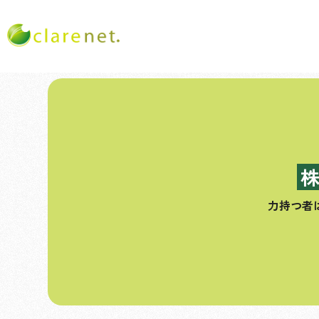
コ
ン
テ
ン
ツ
へ
ス
力持つ者
キ
ッ
プ