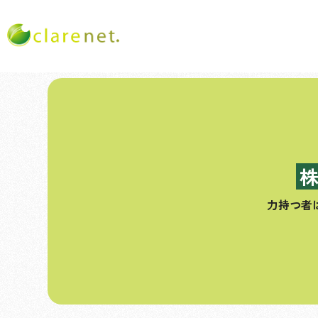
コ
ン
テ
ン
ツ
へ
ス
力持つ者
キ
ッ
プ