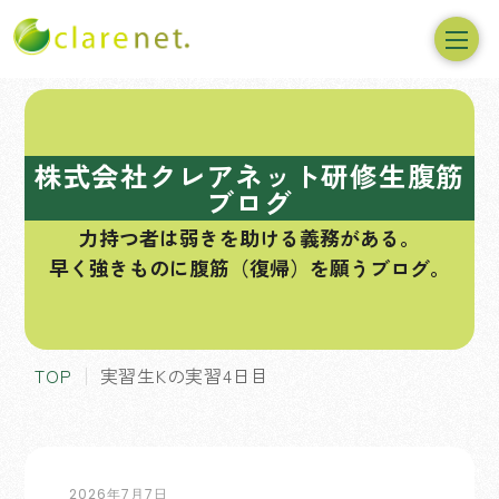
コ
ン
テ
株式会社クレアネット研修生腹筋
ン
ブログ
ツ
力持つ者は弱きを助ける義務がある。
へ
早く強きものに腹筋（復帰）を願うブログ。
ス
キ
ッ
プ
TOP
実習生Kの実習4日目
2026年7月7日