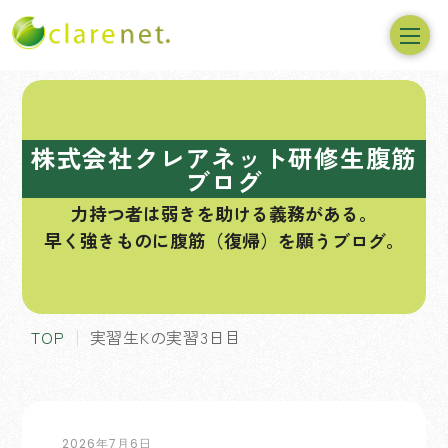
コ
ン
テ
株式会社クレアネット研修生腹筋
ン
ブログ
ツ
力持つ者は弱きを助ける義務がある。
へ
早く強きものに腹筋（復帰）を願うブログ。
ス
キ
ッ
プ
TOP
実習生Kの実習3日目
2026年7月6日