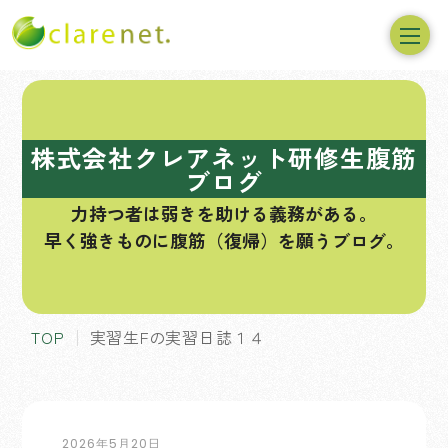
コ
ン
テ
株式会社クレアネット研修生腹筋
ン
ブログ
ツ
力持つ者は弱きを助ける義務がある。
へ
早く強きものに腹筋（復帰）を願うブログ。
ス
キ
ッ
プ
TOP
実習生Fの実習日誌１４
2026年5月20日