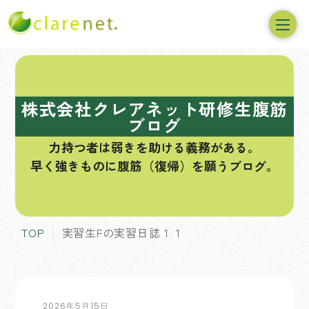
コ
ン
テ
株式会社クレアネット研修生腹筋
ン
ブログ
ツ
力持つ者は弱きを助ける義務がある。
へ
早く強きものに腹筋（復帰）を願うブログ。
ス
キ
ッ
プ
TOP
実習生Fの実習日誌１１
2026年5月15日