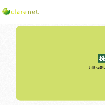
コ
ン
テ
ン
ツ
へ
ス
力持つ者
キ
ッ
プ