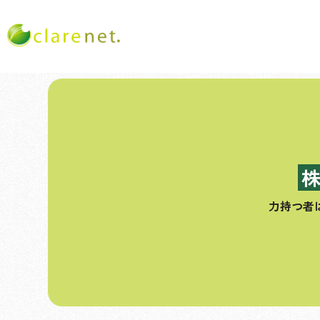
コ
ン
テ
ン
ツ
へ
ス
力持つ者
キ
ッ
プ