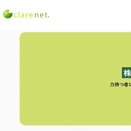
コ
ン
テ
ン
ツ
へ
ス
力持つ者
キ
ッ
プ