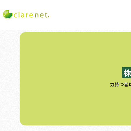
コ
ン
テ
ン
ツ
へ
ス
力持つ者
キ
ッ
プ