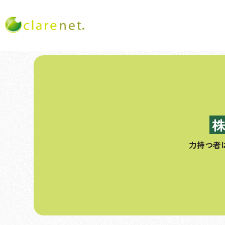
コ
ン
テ
ン
ツ
へ
ス
力持つ者
キ
ッ
プ