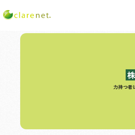
コ
ン
テ
ン
ツ
へ
ス
力持つ者
キ
ッ
プ