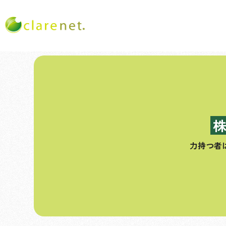
コ
ン
テ
ン
ツ
へ
ス
力持つ者
キ
ッ
プ